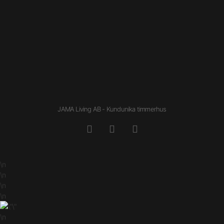
JAMA Living AB - Kundunika timmerhus
\n
\n
\n
\n
\n