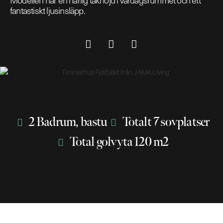
Modellen har en härlig takhöjd i vardagsrummet och ett
fantastiskt ljusinsläpp.
2 Badrum, bastu
Totalt 7 sovplatser
Total golvyta 120 m2