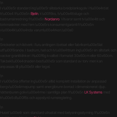
\n
I v\u00e5r standard ing\u00e5r slitstarka bredplanksgolv i h\u00e4rdat
tr\u00e4 fr\u00e5n
Bjelin
, k\u00f6ks, tv\u00e4ttstuge och
badrumsinredning fr\u00e5n
Nordanro
. Vitvaror samt tv\u00e4tt och
torkmaskiner med fem \u00e5rs konsumentgaranti fr\u00e5n
v\u00e4lk\u00e4nda varum\u00e4rken.\u00a0
\n
Snickerier och listverk i furu antingen i betsat eller fabriksm\u00e5lat
utf\u00f6rande. I badrum, hall och tv\u00e4ttrum ing\u00e5r en slitstark och
vacker granitklinker i h\u00f6g kvalitet i formatet 30x60cm eller 60x60cm.
Takbekl\u00e4dnaden best\u00e5r som standard av torv men kan
anpassas till pl\u00e5t eller tegel.
\n
I v\u00e5ra offerter ing\u00e5r alltid komplett installation av anpassad
bergv\u00e4rmepump samt energibrunn borrad i dimensionerat djup.
Vattenburen golvv\u00e4rme i samtliga plan fr\u00e5n
LK Systems
med
tr\u00e5dl\u00f6s och appstyrd rumsreglering.
\n
Huset \u00e4r som standard utrustat med belysningsstyrning fr\u00e5n