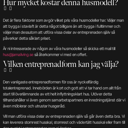
Hur mycket kostar denna husmodell?
Det är flera faktorer som avgör vilket pris våra husmodeller har. Väljer man
att bygga i stavlaft är detta något billigare än att bygga i fulltimmer och
väljer man dessutom att utföra vissa delar av entreprenaden själv så
påverkar detta såklart priset.
Är ni intresserade av någon av våra husmodeller så skicka ett mail till
hus@jamaliving.se
så återkommer vi med en offert.
Vilken entreprenadform kan jag välja?
Den vanligaste entreprenadformen för oss är nyckelfärdig
totalentreprenad. Innebörden är kort och gott att vi tar hand om allt från
start till överlämnande av ett helt inflyttningsklart hus. Utöver detta
tillhandahåller vi även genom samarbetspartners en inredningstjänst där vi
även möblerar och utrustar husgeråd.
Vill man utföra vissa delar av entreprenaden själv så går även detta bra. Vi
kan leverera stomrest husskal, stomrest och vädertätt husskal eller fram till