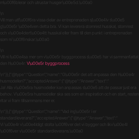
m\u00f6blerar och utrustar husger\u00e5d.\u00a0
\n
Vill man utf\u00f6ra vissa delar av entreprenaden sj\u00e4lv s\u00e5
g\u00e5r \u00e4ven detta bra. Vi kan leverera stomrest husskal, stomrest
och v\u00e4dert\u00e4tt husskal eller fram till den punkt i entreprenaden
som ni \u00f6nskar.\u00a0
\n
Vill ni l\u00e4sa mer om v\u00e5r byggprocess s\u00e5 har vi sammanfattat
den h\u00e4r:
V\u00e5r byggprocess
\n"}},{"@type":"Question","name":"G\u00e5r det att anpassa den h\u00e4r
husmodellen?","acceptedAnswer":{"@type":"Answer","text":"
Ja! Alla v\u00e5ra husmodeller kan anpassas s\u00e5 att de passar just era
behov. V\u00e5ra husmodeller ska ses som en inspiration och en start, resten
ritar vi fram tillsammans mer er.
\n"}},{"@type":"Question","name":"Vad ing\u00e5r i er
standardleverans?","acceptedAnswer":{"@type":"Answer","text":"
Vi \u00e4r v\u00e4ldigt stolta \u00f6ver det vi bygger och likv\u00e4l
\u00f6ver v\u00e5r standardleverans.\u00a0