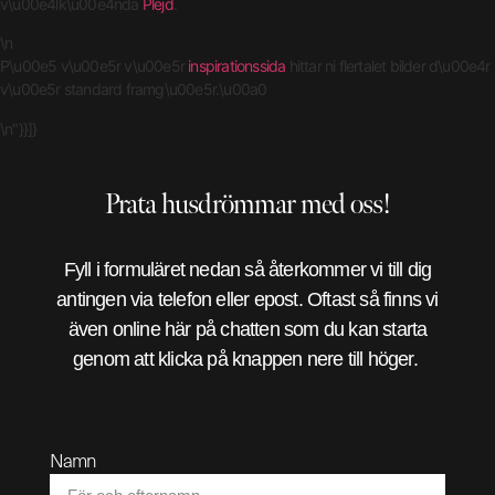
v\u00e4lk\u00e4nda
Plejd
.
\n
P\u00e5 v\u00e5r v\u00e5r
inspirationssida
hittar ni flertalet bilder d\u00e4r
v\u00e5r standard framg\u00e5r.\u00a0
\n"}}]}
Prata husdrömmar med oss!
Fyll i formuläret nedan så återkommer vi till dig
antingen via telefon eller epost. Oftast så finns vi
även online här på chatten som du kan starta
genom att klicka på knappen nere till höger.
Namn