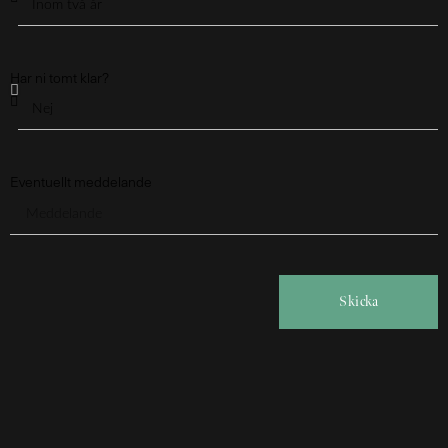
Har ni tomt klar?
Eventuellt meddelande
Skicka