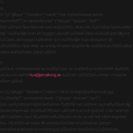
\n
\n
\n"}},{"@type":"Question","name":"Hur mycket kostar denna
husmodell?","acceptedAnswer":{"@type":"Answer","text":"
Det \u00e4r flera faktorer som avg\u00f6r vilket pris v\u00e5ra husmodeller
har. V\u00e4ljer man att bygga i stavlaft \u00e4r detta n\u00e5got billigare
\u00e4n att bygga i fulltimmer och v\u00e4ljer man dessutom att
utf\u00f6ra vissa delar av entreprenaden sj\u00e4lv s\u00e5 p\u00e5verkar
detta s\u00e5klart priset.\u00a0
\n
\u00c4r ni intresserade av n\u00e5gon av v\u00e5ra husmodeller s\u00e5
skicka ett mail till
hus@jamaliving.se
s\u00e5 \u00e5terkommer vi med en
offert.\u00a0
\n"}},{"@type":"Question","name":"Vilken entreprenadform kan jag
v\u00e4lja?","acceptedAnswer":{"@type":"Answer","text":"
Den vanligaste entreprenadformen f\u00f6r oss \u00e4r nyckelf\u00e4rdig
totalentreprenad. Inneb\u00f6rden \u00e4r kort och gott att vi tar hand om
allt fr\u00e5n start till \u00f6verl\u00e4mnande av ett helt inflyttningsklart
hus. Ut\u00f6ver detta tillhandah\u00e5ller vi \u00e4ven genom
samarbetspartners en inredningstj\u00e4nst d\u00e4r vi \u00e4ven