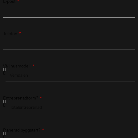
E-post
Telefon
Välj husmodell
Entreprenadform?
Planerad byggstart?