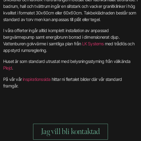
badrum, hall och tvättrum ingår en slitstark och vacker granitklinker i hög
kvalitet i formatet 30x60cm eller 60x60cm. Takbeklädnaden består som
standard av torv men kan anpassas till plåt eller tegel.
I våra offerter ingår alltid komplett installation av anpassad
bergvärmepump samt energibrunn borrad i dimensionerat djup.
Vattenburen golvvärme i samtliga plan från
LK Systems
med trådlös och
appstyrd rumsreglering.
Huset är som standard utrustat med belysningsstyrning från välkända
Plejd
.
På vår vår
inspirationssida
hittar ni flertalet bilder där vår standard
framgår.
Jag vill bli kontaktad