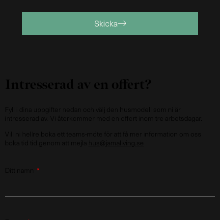
Skicka
Intresserad av en offert?
Fyll i dina uppgifter nedan och välj den husmodell som ni är
intresserad av. Vi återkommer med en offert inom tre arbetsdagar.
Vill ni hellre boka ett teams-möte för att få mer information om oss
boka tid tid genom att mejla
hus@jamaliving.se
Ditt namn