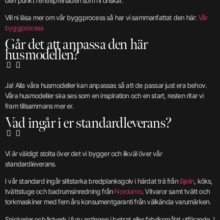
den punkt i entreprenaden som ni önskar.
Vill ni läsa mer om vår byggprocess så har vi sammanfattat den här:
Vår
byggprocess
Går det att anpassa den här
husmodellen?
Ja! Alla våra husmodeller kan anpassas så att de passar just era behov.
Våra husmodeller ska ses som en inspiration och en start, resten ritar vi
fram tillsammans mer er.
Vad ingår i er standardleverans?
Vi är väldigt stolta över det vi bygger och likväl över vår
standardleverans.
I vår standard ingår slitstarka bredplanksgolv i härdat trä från
Bjelin
, köks,
tvättstuge och badrumsinredning från
Nordanro
. Vitvaror samt tvätt och
torkmaskiner med fem års konsumentgaranti från välkända varumärken.
Snickerier och listverk i furu antingen i betsat eller fabriksmålat utförande. I