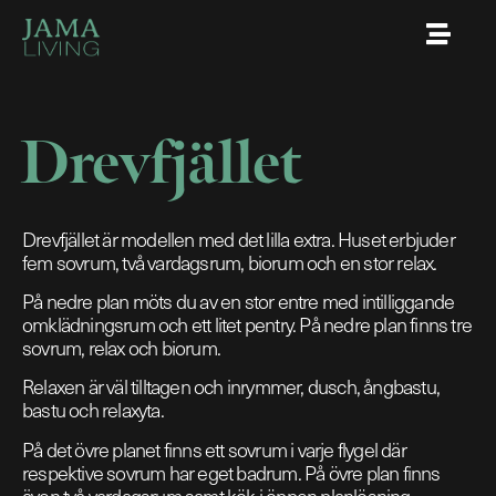
Drevfjället
Drevfjället är modellen med det lilla extra. Huset erbjuder
fem sovrum, två vardagsrum, biorum och en stor relax.
På nedre plan möts du av en stor entre med intilliggande
omklädningsrum och ett litet pentry. På nedre plan finns tre
sovrum, relax och biorum.
Relaxen är väl tilltagen och inrymmer, dusch, ångbastu,
bastu och relaxyta.
På det övre planet finns ett sovrum i varje flygel där
respektive sovrum har eget badrum. På övre plan finns
även två vardagsrum samt kök i öppen planlösning.