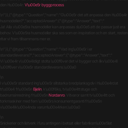
den h\u00e4r:
V\u00e5r byggprocess
\n"}},{"@type":"Question","name":"G\u00e5r det att anpassa den h\u00e4r
husmodellen?","acceptedAnswer":{"@type":"Answer","text":"
Ja! Alla v\u00e5ra husmodeller kan anpassas s\u00e5 att de passar just era
behov. V\u00e5ra husmodeller ska ses som en inspiration och en start, resten
ritar vi fram tillsammans mer er.
\n"}},{"@type":"Question","name":"Vad ing\u00e5r i er
standardleverans?","acceptedAnswer":{"@type":"Answer","text":"
Vi \u00e4r v\u00e4ldigt stolta \u00f6ver det vi bygger och likv\u00e4l
\u00f6ver v\u00e5r standardleverans.\u00a0
\n
I v\u00e5r standard ing\u00e5r slitstarka bredplanksgolv i h\u00e4rdat
tr\u00e4 fr\u00e5n
Bjelin
, k\u00f6ks, tv\u00e4ttstuge och
badrumsinredning fr\u00e5n
Nordanro
. Vitvaror samt tv\u00e4tt och
torkmaskiner med fem \u00e5rs konsumentgaranti fr\u00e5n
v\u00e4lk\u00e4nda varum\u00e4rken.\u00a0
\n
Snickerier och listverk i furu antingen i betsat eller fabriksm\u00e5lat