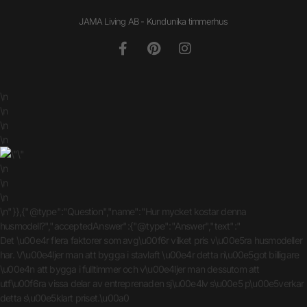
JAMA Living AB - Kundunika timmerhus
\n
\n
\n
\n
\n
\n
\n
\n"}},{"@type":"Question","name":"Hur mycket kostar denna
husmodell?","acceptedAnswer":{"@type":"Answer","text":"
Det \u00e4r flera faktorer som avg\u00f6r vilket pris v\u00e5ra husmodeller
har. V\u00e4ljer man att bygga i stavlaft \u00e4r detta n\u00e5got billigare
\u00e4n att bygga i fulltimmer och v\u00e4ljer man dessutom att
utf\u00f6ra vissa delar av entreprenaden sj\u00e4lv s\u00e5 p\u00e5verkar
detta s\u00e5klart priset.\u00a0