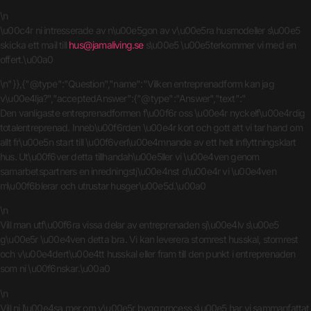
\n
\u00c4r ni intresserade av n\u00e5gon av v\u00e5ra husmodeller s\u00e5
skicka ett mail till
hus@jamaliving.se
s\u00e5 \u00e5terkommer vi med en
offert.\u00a0
\n"}},{"@type":"Question","name":"Vilken entreprenadform kan jag
v\u00e4lja?","acceptedAnswer":{"@type":"Answer","text":"
Den vanligaste entreprenadformen f\u00f6r oss \u00e4r nyckelf\u00e4rdig
totalentreprenad. Inneb\u00f6rden \u00e4r kort och gott att vi tar hand om
allt fr\u00e5n start till \u00f6verl\u00e4mnande av ett helt inflyttningsklart
hus. Ut\u00f6ver detta tillhandah\u00e5ller vi \u00e4ven genom
samarbetspartners en inredningstj\u00e4nst d\u00e4r vi \u00e4ven
m\u00f6blerar och utrustar husger\u00e5d.\u00a0
\n
Vill man utf\u00f6ra vissa delar av entreprenaden sj\u00e4lv s\u00e5
g\u00e5r \u00e4ven detta bra. Vi kan leverera stomrest husskal, stomrest
och v\u00e4dert\u00e4tt husskal eller fram till den punkt i entreprenaden
som ni \u00f6nskar.\u00a0
\n
Vill ni l\u00e4sa mer om v\u00e5r byggprocess s\u00e5 har vi sammanfattat